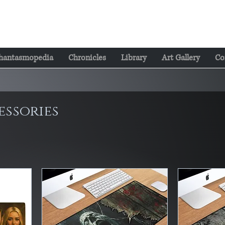
hantasmopedia
Chronicles
Library
Art Gallery
Co
ssories