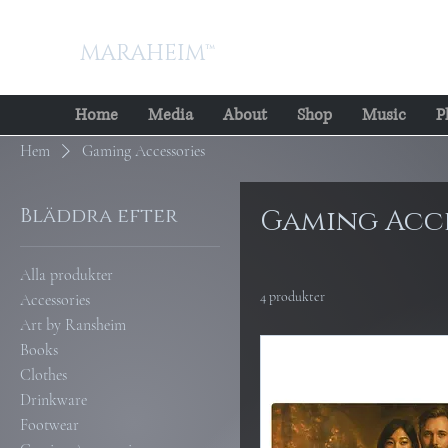
MARAHEIM™
Home
Media
About
Shop
Music
P
Hem
Gaming Accessories
Bläddra efter
Gaming Acce
Alla produkter
4 produkter
Accessories
Art by Ransheim
Books
Clothes
Drinkware
Footwear