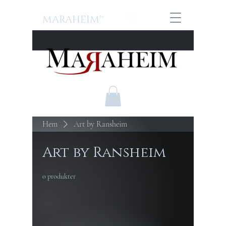
MARAHEIM™
Hem
Art by Ransheim
Art by Ransheim
0 produkter