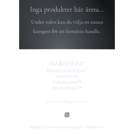
Inga produkter här ännu...
Under tiden kan du välja en annan
kategori för att fortsätta handla.
MARAHEIM™
™
Phantasmopedia
Anvara
™
Luxinatum
™
Nicropolis
™
nickolsson87@gmail.com
©2024 by The Paranorth Group™, Maraheim™